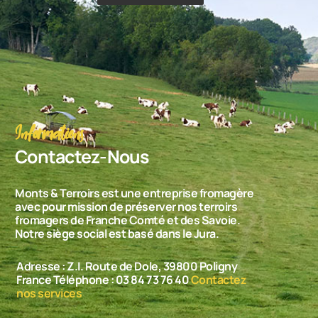
Informations
Contactez-Nous
Monts & Terroirs est une entreprise fromagère
avec pour mission de préserver nos terroirs
fromagers de Franche Comté et des Savoie.
Notre siège social est basé dans le Jura.
Adresse : Z.I. Route de Dole, 39800 Poligny
France Téléphone : 03 84 73 76 40
Contactez
nos services