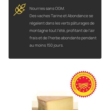
Nourries sans OGM.
Des vaches Tarine et Abondance se
régalent dans les verts pâturages de
montagne tout l'été, proﬁtant de l'air
frais et de l'herbe abondante pendant
au moins 150 jours.